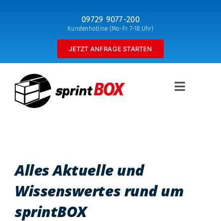
Zum
09729 9077-200
Inhalt
Kundenhotline (Mo-Fr. 7-18 Uhr)
springen
JETZT ANFRAGE STARTEN
Toggle
Navigatio
Behälter mieten und leasen
Behälterreinigung
Outsourcing
Alles Aktuelle und
sprintBOX navigator
Wissenswertes rund um
sprintBOX
Über uns