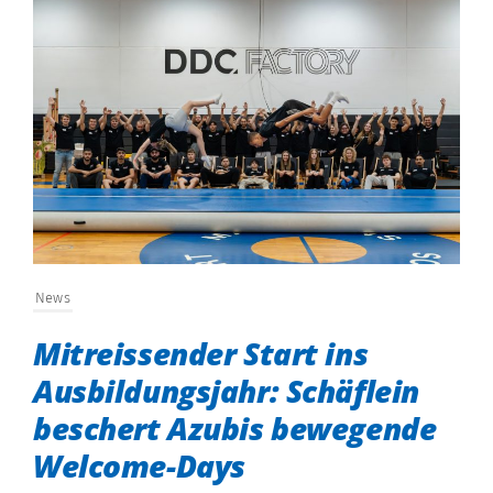
News
Mitreissender Start ins
Ausbildungsjahr: Schäflein
beschert Azubis bewegende
Welcome-Days