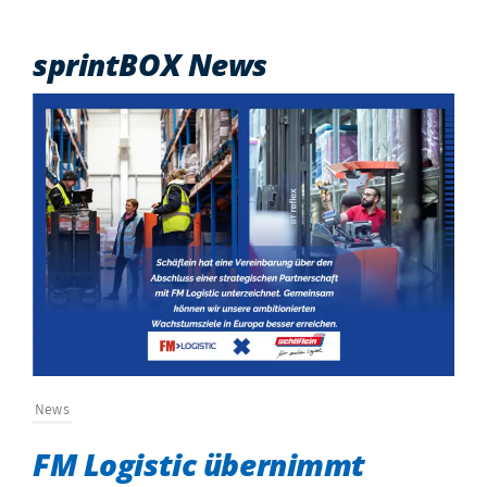
Kontakt
sprintBOX News
News
Blog
Whitepaper
Kostenfreie Beratung
Kundenlogin
News
FM Logistic übernimmt