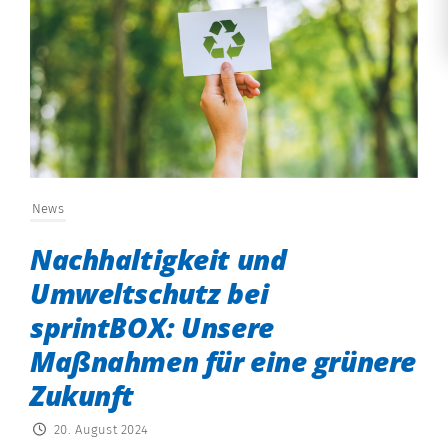
News
Nachhaltigkeit und
Umweltschutz bei
sprintBOX: Unsere
Maßnahmen für eine grünere
Zukunft
20. August 2024