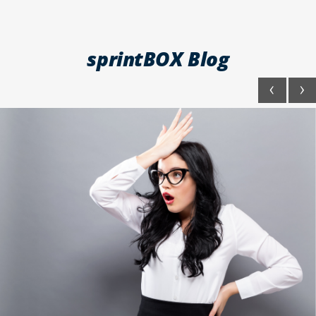
sprintBOX Blog
‹
›