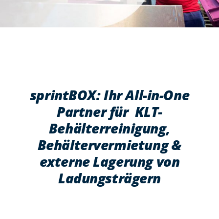
Kontakt
News
Blog
Whitepaper
sprintBOX: Ihr All-in-One
Kostenfreie Beratung
Partner für KLT-
Kundenlogin
Behälterreinigung,
Behältervermietung &
externe Lagerung von
Ladungsträgern