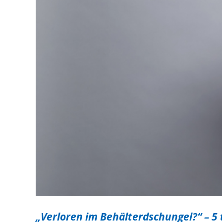
„Verloren im Behälterdschungel?“ – 5