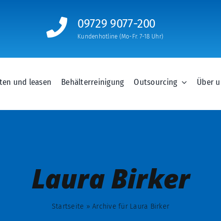
09729 9077-200
Kundenhotline (Mo-Fr. 7-18 Uhr)
ten und leasen
Behälterreinigung
Outsourcing
Über u
Laura Birker
Startseite
»
Archive für Laura Birker